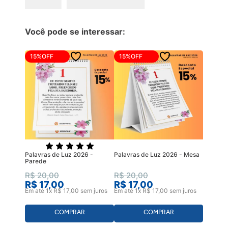
Você pode se interessar:
15%
OFF
15%
OFF
Palavras de Luz 2026 -
Palavras de Luz 2026 - Mesa
Parede
R$
20
,
00
R$
20
,
00
R$
17
,
00
R$
17
,
00
Em até
1
x
R$
17
,
00
sem juros
Em até
1
x
R$
17
,
00
sem juros