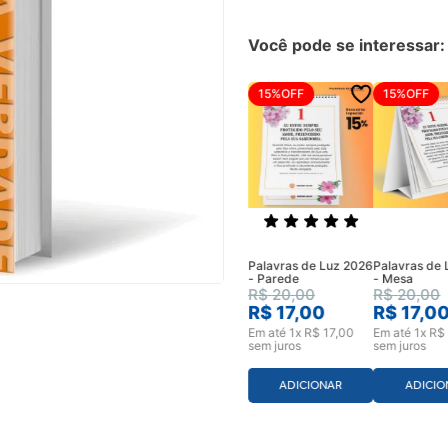
Você pode se interessar:
15%
OFF
15%
OFF
Palavras de Luz 2026
Palavras de
- Parede
- Mesa
R$
20
,
00
R$
20
,
00
R$
17
,
00
R$
17
,
0
Em até
1
x
R$
17
,
00
Em até
1
x
R$
sem juros
sem juros
ADICIONAR
ADICIO