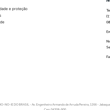
N
idade e proteção
Te
s
(1
ade
08
Em
No
Se
Fa
O-NO-IE DO BRASIL - Av. Engenheiro Armando de Arruda Pereira, 1266 - Jabaquar
Cep: 04308-900