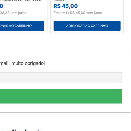
0
R$
45
,
00
38
,
33
sem juros
Em até
1
x
R$
45
,
00
sem juros
ONAR AO CARRINHO
ADICIONAR AO CARRINHO
il, muito obrigado!