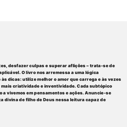
tes, desfazer culpas e superar aflições – trata-se de
aplicável. O livro nos arremessa a uma lógica
 às dicas: utilize melhor o amor que carrega e às vezes
 mais criatividade e inventividade. Cada subtópico
ndo a vivemos em pensamentos e ações. Anuncie-se
a divina
de filho de Deus nessa leitura capaz de