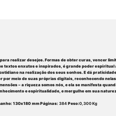
 para realizar desejos. Formas de obter curas, vencer limi
 textos enxutos e inspirados, é grande poder espiritual 
 cotidiano na realização dos seus sonhos. E dá praticidade
 por meio de suas próprias digitais, reconhecendo nelas
dimensões – a riqueza somos nós, e ela se manifesta qua
conhecimento e espiritualidade, e mergulhe em sua
naturez
anho:
130x180 mm
Páginas:
384
Peso:
0,300 Kg