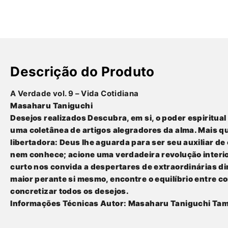
Descrição do Produto
A Verdade vol. 9 – Vida Cotidiana
Masaharu Taniguchi
Desejos realizados
Descubra, em si, o poder espiritual
uma coletânea de artigos alegradores da alma. Mais que
libertadora: Deus lhe aguarda para ser seu auxiliar de
nem conhece; acione uma verdadeira revolução interior
curto nos convida a despertares de extraordinárias 
maior perante si mesmo, encontre o equilíbrio entre 
concretizar todos os desejos.
Informações Técnicas
Autor:
Masaharu Taniguchi
Tam