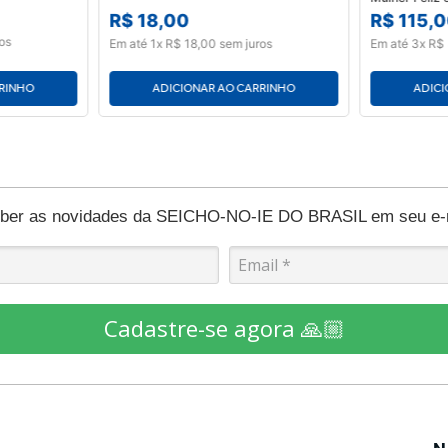
R$
18
,
00
R$
115
,
0
os
Em até
1
x
R$
18
,
00
sem juros
Em até
3
x
R$
RRINHO
ADICIONAR AO CARRINHO
ADICI
eber as novidades da SEICHO-NO-IE DO BRASIL em seu e-ma
Cadastre-se agora 🙏🏼