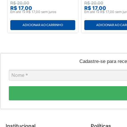
R$
20
,
00
R$
20
,
00
R$
17
,
00
R$
17
,
00
Em até
1
x
R$
17
,
00
sem juros
Em até
1
x
R$
17
,
00
sem jur
ADICIONAR AO CARRINHO
ADICIONAR AO CA
Cadastre-se para rec
Institucional
Políticas