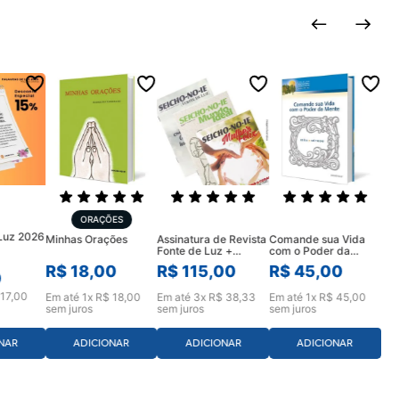
ORAÇÕES
 Luz 2026
Assinatura de Revista
Comande sua Vida
Minhas Orações
Fonte de Luz +
com o Poder da
Mulher Feliz e Mundo
Mente
R$
115
,
00
R$
45
,
00
R$
18
,
00
Ideal (12 meses)
0
17
,
00
Em até
3
x
R$
38
,
33
Em até
1
x
R$
45
,
00
Em até
1
x
R$
18
,
00
sem juros
sem juros
sem juros
ADICIONAR
ADICIONAR
NAR
ADICIONAR