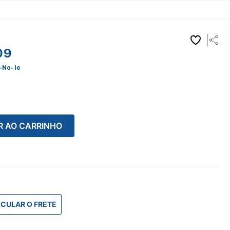
09
-No-Ie
R AO CARRINHO
CULAR O FRETE