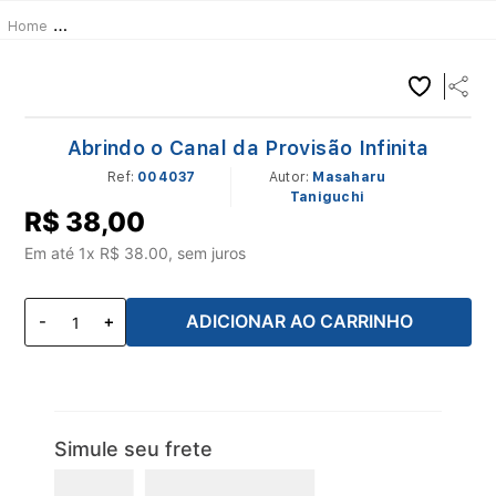
Livros
Prosperidade
Abrindo o Canal da Provisão Infinita
Abrindo o Canal da Provisão Infinita
Ref
:
004037
Masaharu
Taniguchi
R$
38
,
00
Em até
1
x R$
38.00
, sem juros
ADICIONAR AO CARRINHO
Simule seu frete