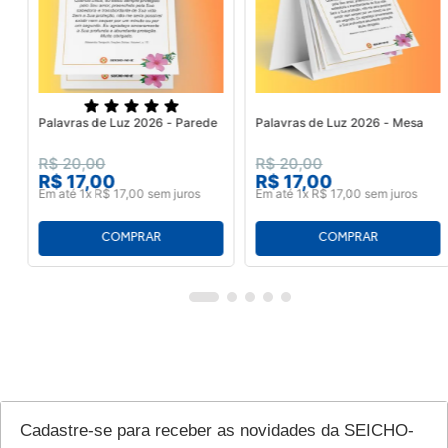
Palavras de Luz 2026 - Parede
Palavras de Luz 2026 - Mesa
R$
20
,
00
R$
20
,
00
R$
17
,
00
R$
17
,
00
Em até
1
x
R$
17
,
00
sem juros
Em até
1
x
R$
17
,
00
sem juros
Cadastre-se para receber as novidades da SEICHO-