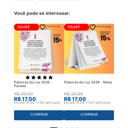
Você pode se interessar:
15%
OFF
15%
OFF
Palavras de Luz 2026 -
Palavras de Luz 2026 - Mesa
Parede
R$
20
,
00
R$
20
,
00
R$
17
,
00
R$
17
,
00
Em até
1
x
R$
17
,
00
sem juros
Em até
1
x
R$
17
,
00
sem juros