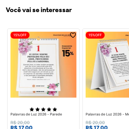
Você vai se interessar
15%
OFF
15%
OFF
Palavras de Luz 2026 - Parede
Palavras de Luz 2026 - M
R$
20
,
00
R$
20
,
00
R$
17
,
00
R$
17
,
00