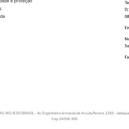
idade e proteção
Te
s
(1
ade
08
Em
No
Se
Fa
O-NO-IE DO BRASIL - Av. Engenheiro Armando de Arruda Pereira, 1266 - Jabaquar
Cep: 04308-900