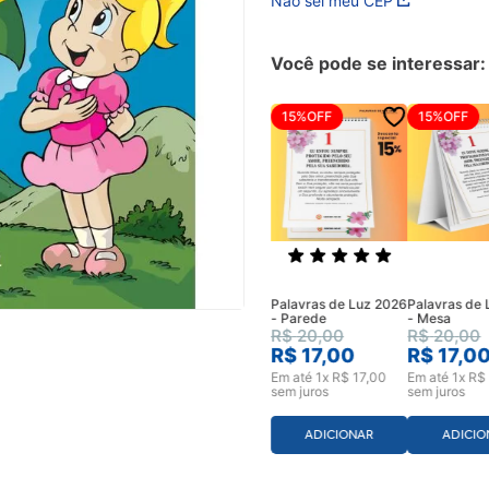
Não sei meu CEP
Você pode se interessar:
15%
OFF
15%
OFF
Palavras de Luz 2026
Palavras de
- Parede
- Mesa
R$
20
,
00
R$
20
,
00
R$
17
,
00
R$
17
,
0
Em até
1
x
R$
17
,
00
Em até
1
x
R$
sem juros
sem juros
ADICIONAR
ADICIO