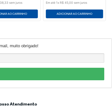
38
,
33
sem juros
Em até
1
x
R$
45
,
00
sem juros
ONAR AO CARRINHO
ADICIONAR AO CARRINHO
il, muito obrigado!
osso Atendimento