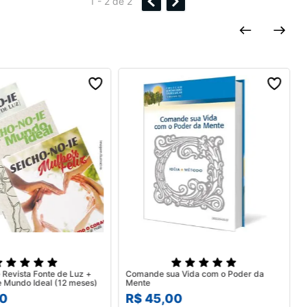
1 - 2
de
2
 Revista Fonte de Luz +
Comande sua Vida com o Poder da
Mulher Feliz e Mundo Ideal (12 meses)
Mente
0
R$
45
,
00