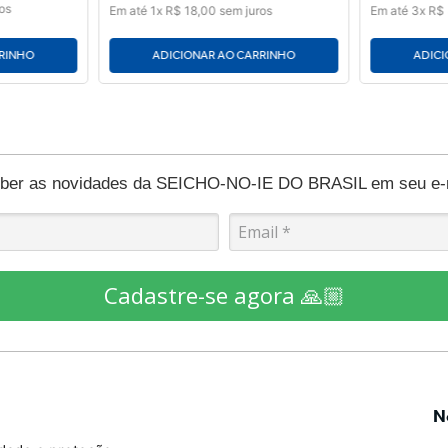
os
Em até
1
x
R$
18
,
00
sem juros
Em até
3
x
R$
RRINHO
ADICIONAR AO CARRINHO
ADICI
eber as novidades da SEICHO-NO-IE DO BRASIL em seu e-ma
Cadastre-se agora 🙏🏼
N