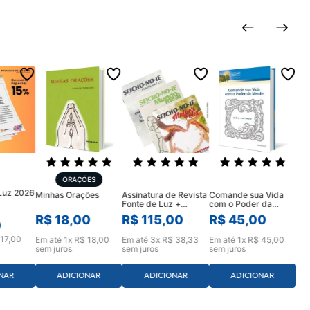
ORAÇÕES
 Luz 2026
Assinatura de Revista
Comande sua Vida
Minhas Orações
Fonte de Luz +
com o Poder da
Mulher Feliz e Mundo
Mente
R$
115
,
00
R$
45
,
00
R$
18
,
00
Ideal (12 meses)
0
17
,
00
Em até
3
x
R$
38
,
33
Em até
1
x
R$
45
,
00
Em até
1
x
R$
18
,
00
sem juros
sem juros
sem juros
ADICIONAR
ADICIONAR
NAR
ADICIONAR