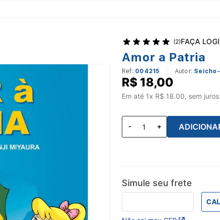
FAÇA LOG
(
2
)
Amor a Patria
Ref
:
004215
Seicho-
R$
18
,
00
Em até
1
x R$
18.00
, sem juros
ADICIONA
Simule seu frete
CAL