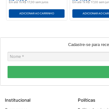
Em até
1
x
R$
17
,
00
sem juros
Em até
1
x
R$
17
,
00
sem jur
ADICIONAR AO CARRINHO
ADICIONAR AO CA
Cadastre-se para rec
Institucional
Políticas