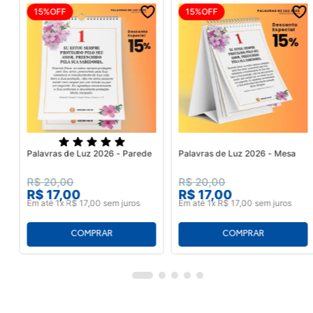
15%
OFF
15%
OFF
Palavras de Luz 2026 - Parede
Palavras de Luz 2026 - Mesa
R$
20
,
00
R$
20
,
00
R$
17
,
00
R$
17
,
00
Em até
1
x
R$
17
,
00
sem juros
Em até
1
x
R$
17
,
00
sem juros