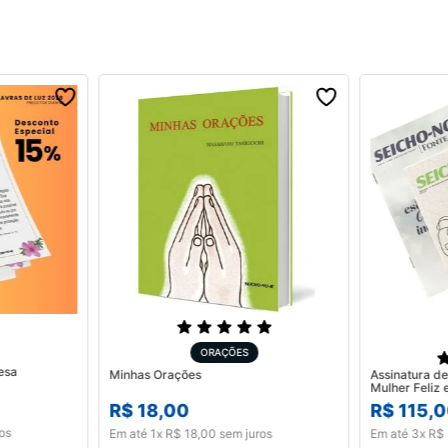
ORAÇÕES
esa
Minhas Orações
Assinatura de
R$
18
,
00
R$
115
,
0
os
Em até
1
x
R$
18
,
00
sem juros
Em até
3
x
R$