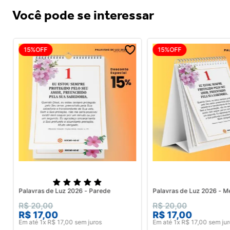
Você pode se interessar
15%
OFF
15%
OFF
Palavras de Luz 2026 - Parede
Palavras de Luz 2026 - M
R$
20
,
00
R$
20
,
00
R$
17
,
00
R$
17
,
00
Em até
1
x
R$
17
,
00
sem juros
Em até
1
x
R$
17
,
00
sem jur