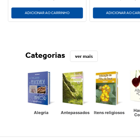
ADICIONAR AO CARRINHO
ADICIONAR AO CA
Categorias
ver mais
Ha
Alegria
Antepassados
Itens religiosos
Co