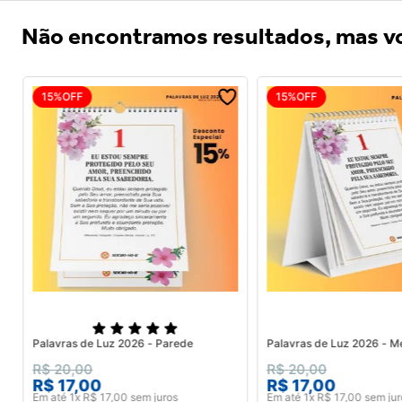
Não encontramos resultados, mas vo
15%
OFF
15%
OFF
Palavras de Luz 2026 - Parede
Palavras de Luz 2026 - M
R$
20
,
00
R$
20
,
00
R$
17
,
00
R$
17
,
00
Em até
1
x
R$
17
,
00
sem juros
Em até
1
x
R$
17
,
00
sem jur