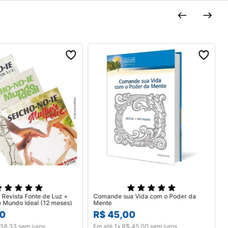
 Revista Fonte de Luz +
Comande sua Vida com o Poder da
Mulher Feliz e Mundo Ideal (12 meses)
Mente
0
R$
45
,
00
38
,
33
sem juros
Em até
1
x
R$
45
,
00
sem juros