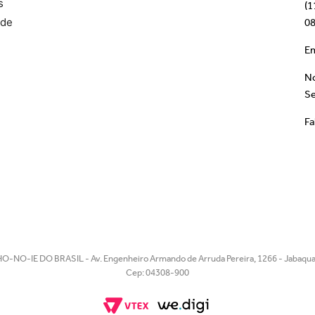
s
(1
ade
08
Em
No
Se
Fa
O-NO-IE DO BRASIL - Av. Engenheiro Armando de Arruda Pereira, 1266 - Jabaquar
Cep: 04308-900