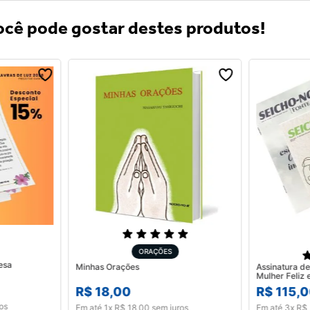
cê pode gostar destes produtos!
ORAÇÕES
esa
Minhas Orações
Assinatura de
R$
18
,
00
R$
115
,
0
os
Em até
1
x
R$
18
,
00
sem juros
Em até
3
x
R$