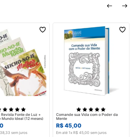
 Revista Fonte de Luz +
Comande sua Vida com o Poder da
Mulher Feliz e Mundo Ideal (12 meses)
Mente
0
R$
45
,
00
38
,
33
sem juros
Em até
1
x
R$
45
,
00
sem juros