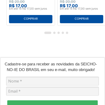
R$
20
,
00
R$
20
,
00
R$
17
,
00
R$
17
,
00
Em até
1
x
R$
17
,
00
sem juros
Em até
1
x
R$
17
,
00
sem juros
Cadastre-se para receber as novidades da SEICHO-
NO-IE DO BRASIL em seu e-mail, muito obrigado!