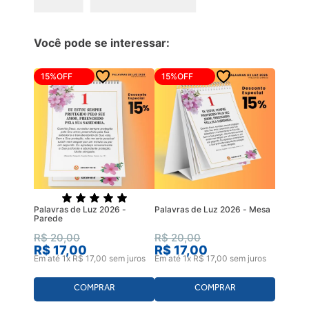
Você pode se interessar:
15%
OFF
15%
OFF
Palavras de Luz 2026 -
Palavras de Luz 2026 - Mesa
Parede
R$
20
,
00
R$
20
,
00
R$
17
,
00
R$
17
,
00
Em até
1
x
R$
17
,
00
sem juros
Em até
1
x
R$
17
,
00
sem juros