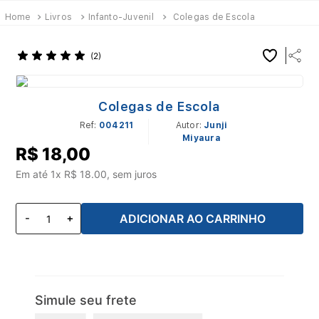
Livros
Infanto-Juvenil
Colegas de Escola
(
2
)
Colegas de Escola
Ref
:
004211
Junji
Miyaura
R$
18
,
00
Em até
1
x R$
18.00
, sem juros
ADICIONAR AO CARRINHO
Simule seu frete