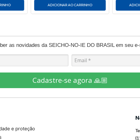
RRINHO
ADICIONAR AO CARRINHO
ADICI
eber as novidades da SEICHO-NO-IE DO BRASIL em seu e-ma
Cadastre-se agora 🙏🏼
N
idade e proteção
Te
s
(1