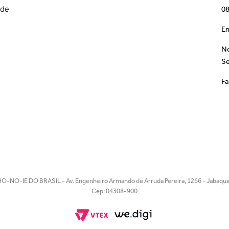
ade
08
Em
No
Se
Fa
O-NO-IE DO BRASIL - Av. Engenheiro Armando de Arruda Pereira, 1266 - Jabaquar
Cep: 04308-900