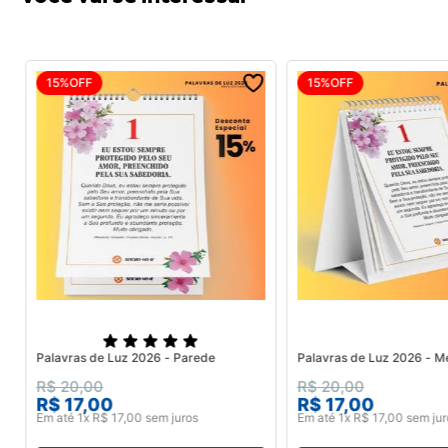
15%
OFF
15%
OFF
Palavras de Luz 2026 - Parede
Palavras de Luz 2026 - M
R$
20
,
00
R$
20
,
00
R$
17
,
00
R$
17
,
00
Em até
1
x
R$
17
,
00
sem juros
Em até
1
x
R$
17
,
00
sem jur