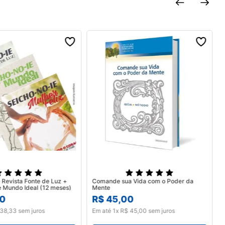
 Revista Fonte de Luz +
Comande sua Vida com o Poder da
Mulher Feliz e Mundo Ideal (12 meses)
Mente
0
R$
45
,
00
38
,
33
sem juros
Em até
1
x
R$
45
,
00
sem juros