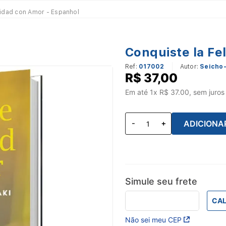
cidad con Amor - Espanhol
Conquiste la Fe
Ref
:
017002
Seicho-
R$
37
,
00
Em até
1
x R$
37.00
, sem juros
ADICIONA
Simule seu frete
CAL
Não sei meu CEP