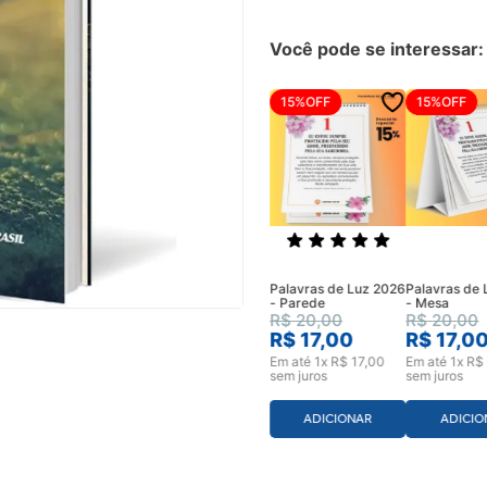
Você pode se interessar:
15%
OFF
15%
OFF
Palavras de Luz 2026
Palavras de
- Parede
- Mesa
R$
20
,
00
R$
20
,
00
R$
17
,
00
R$
17
,
0
Em até
1
x
R$
17
,
00
Em até
1
x
R$
sem juros
sem juros
ADICIONAR
ADICIO