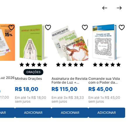
ORAÇÕES
 Luz 2026
Assinatura de Revista
Comande sua Vida
Minhas Orações
Fonte de Luz +
com o Poder da
Mulher Feliz e Mundo
Mente
R$
115
,
00
R$
45
,
00
R$
18
,
00
Ideal (12 meses)
0
17
,
00
Em até
3
x
R$
38
,
33
Em até
1
x
R$
45
,
00
Em até
1
x
R$
18
,
00
sem juros
sem juros
sem juros
ADICIONAR
ADICIONAR
NAR
ADICIONAR