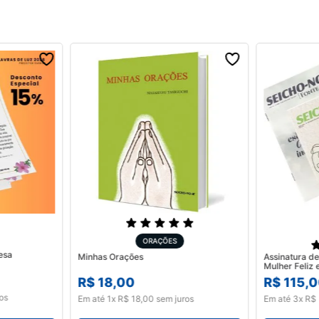
ORAÇÕES
esa
Minhas Orações
Assinatura de
R$
18
,
00
R$
115
,
0
os
Em até
1
x
R$
18
,
00
sem juros
Em até
3
x
R$