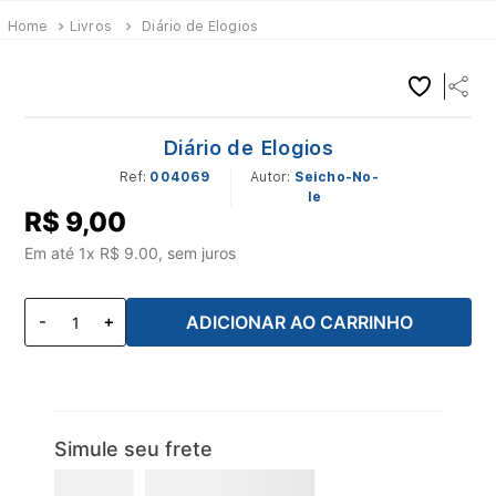
Livros
Diário de Elogios
Diário de Elogios
Ref
:
004069
Seicho-No-
Ie
R$
9
,
00
Em até
1
x R$
9.00
, sem juros
ADICIONAR AO CARRINHO
Simule seu frete