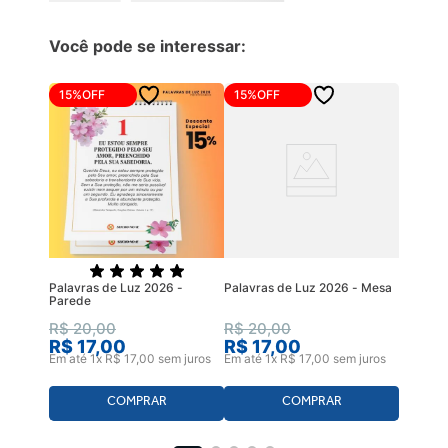
Você pode se interessar:
15%
OFF
15%
OFF
Palavras de Luz 2026 -
Palavras de Luz 2026 - Mesa
Parede
R$
20
,
00
R$
20
,
00
R$
17
,
00
R$
17
,
00
Em até
1
x
R$
17
,
00
sem juros
Em até
1
x
R$
17
,
00
sem juros