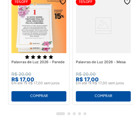
15%
OFF
15%
OFF
Palavras de Luz 2026 - Parede
Palavras de Luz 2026 - Mesa
R$
20
,
00
R$
20
,
00
R$
17
,
00
R$
17
,
00
Em até
1
x
R$
17
,
00
sem juros
Em até
1
x
R$
17
,
00
sem juros