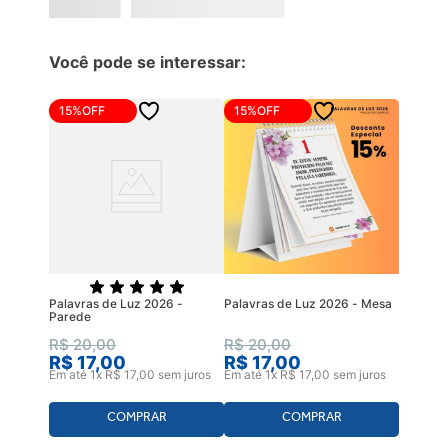
Você pode se interessar:
15%
OFF
15%
OFF
Palavras de Luz 2026 -
Palavras de Luz 2026 - Mesa
Parede
R$
20
,
00
R$
20
,
00
R$
17
,
00
R$
17
,
00
Em até
1
x
R$
17
,
00
sem juros
Em até
1
x
R$
17
,
00
sem juros