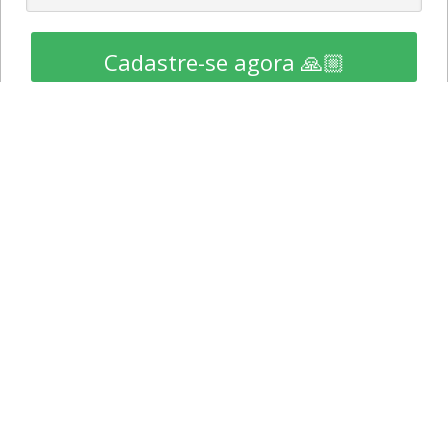
Cadastre-se agora 🙏🏼
RECEBA AS NOVIDADES E OFERTAS
Cadastre-se e fique por dentro das novidades a promoções,
em primeira mão.
CADASTRAR