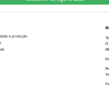
N
idade e proteção
Te
s
(1
ade
08
Em
No
Se
Fa