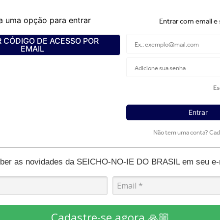
a uma opção para entrar
Entrar com email e
 CÓDIGO DE ACESSO POR
EMAIL
Es
Entrar
Não tem uma conta? Cad
eber as novidades da SEICHO-NO-IE DO BRASIL em seu e-ma
Cadastre-se agora 🙏🏼