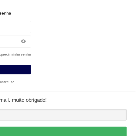
 senha
queci minha senha
astre-se
il, muito obrigado!