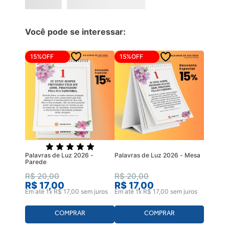
Você pode se interessar:
15%
OFF
15%
OFF
Palavras de Luz 2026 -
Palavras de Luz 2026 - Mesa
Parede
R$
20
,
00
R$
20
,
00
R$
17
,
00
R$
17
,
00
Em até
1
x
R$
17
,
00
sem juros
Em até
1
x
R$
17
,
00
sem juros