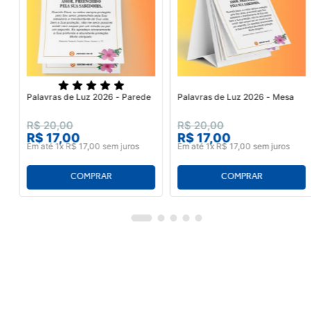
Palavras de Luz 2026 - Parede
Palavras de Luz 2026 - Mesa
R$
20
,
00
R$
20
,
00
R$
17
,
00
R$
17
,
00
Em até
1
x
R$
17
,
00
sem juros
Em até
1
x
R$
17
,
00
sem juros
Cadastre-se para receber as novidades da SEICHO-