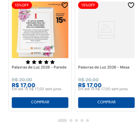
15%
OFF
15%
OFF
Palavras de Luz 2026 - Parede
Palavras de Luz 2026 - Mesa
R$
20
,
00
R$
20
,
00
R$
17
,
00
R$
17
,
00
Em até
1
x
R$
17
,
00
sem juros
Em até
1
x
R$
17
,
00
sem juros