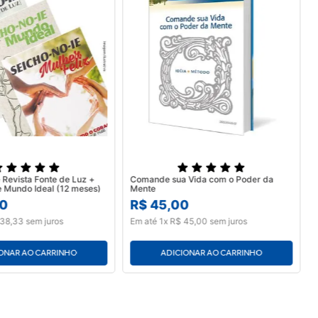
 Revista Fonte de Luz +
Comande sua Vida com o Poder da
Mulher Feliz e Mundo Ideal (12 meses)
Mente
0
R$
45
,
00
38
,
33
sem juros
Em até
1
x
R$
45
,
00
sem juros
ONAR AO CARRINHO
ADICIONAR AO CARRINHO