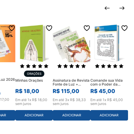
ORAÇÕES
 Luz 2026
Assinatura de Revista
Comande sua Vida
Minhas Orações
Fonte de Luz +
com o Poder da
Mulher Feliz e Mundo
Mente
R$
115
,
00
R$
45
,
00
R$
18
,
00
Ideal (12 meses)
0
17
,
00
Em até
3
x
R$
38
,
33
Em até
1
x
R$
45
,
00
Em até
1
x
R$
18
,
00
sem juros
sem juros
sem juros
ADICIONAR
ADICIONAR
NAR
ADICIONAR