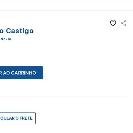
o Castigo
-No-Ie
R AO CARRINHO
CULAR O FRETE