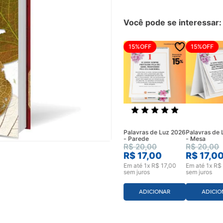
Você pode se interessar:
15%
OFF
15%
OFF
Palavras de Luz 2026
Palavras de
- Parede
- Mesa
R$
20
,
00
R$
20
,
00
R$
17
,
00
R$
17
,
0
Em até
1
x
R$
17
,
00
Em até
1
x
R$
sem juros
sem juros
ADICIONAR
ADICIO