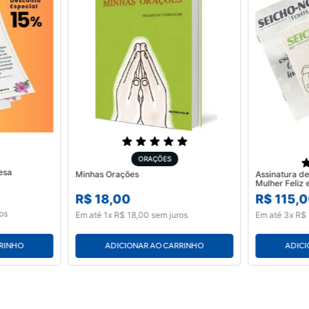
ORAÇÕES
esa
Minhas Orações
Assinatura de
R$
18
,
00
R$
115
,
0
os
Em até
1
x
R$
18
,
00
sem juros
Em até
3
x
R$
RRINHO
ADICIONAR AO CARRINHO
ADICI