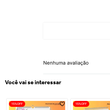
Nenhuma avaliação
Você vai se interessar
15%
OFF
15%
OFF