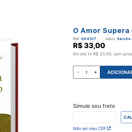
O Amor Supera 
Ref
:
004107
Seicho
R$
33
,
00
Em até
1
x R$
33.00
, sem juros
ADICIONA
Simule seu frete
CAL
Não sei meu CEP