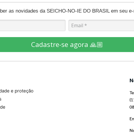
eber as novidades da SEICHO-NO-IE DO BRASIL em seu e-ma
Cadastre-se agora 🙏🏼
N
idade e proteção
Te
s
(1
ade
08
Em
No