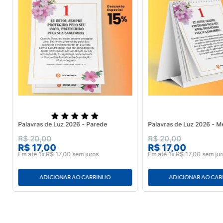
Palavras de Luz 2026 - Parede
Palavras de Luz 2026 - M
R$
20
,
00
R$
20
,
00
R$
17
,
00
R$
17
,
00
Em até
1
x
R$
17
,
00
sem juros
Em até
1
x
R$
17
,
00
sem jur
ADICIONAR AO CARRINHO
ADICIONAR AO CA