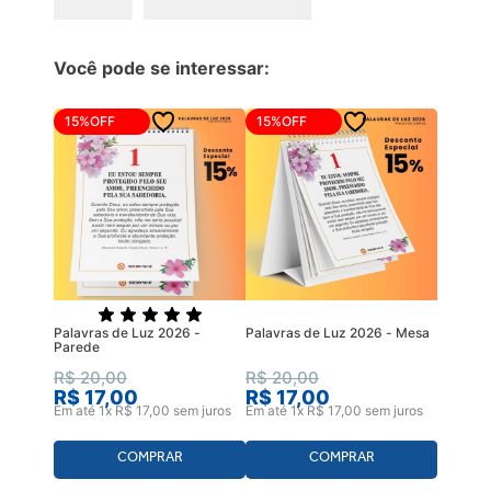
Você pode se interessar:
15%
OFF
15%
OFF
Palavras de Luz 2026 -
Palavras de Luz 2026 - Mesa
Parede
R$
20
,
00
R$
20
,
00
R$
17
,
00
R$
17
,
00
Em até
1
x
R$
17
,
00
sem juros
Em até
1
x
R$
17
,
00
sem juros