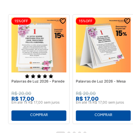
15%
OFF
15%
OFF
Palavras de Luz 2026 - Parede
Palavras de Luz 2026 - Mesa
R$
20
,
00
R$
20
,
00
R$
17
,
00
R$
17
,
00
Em até
1
x
R$
17
,
00
sem juros
Em até
1
x
R$
17
,
00
sem juros