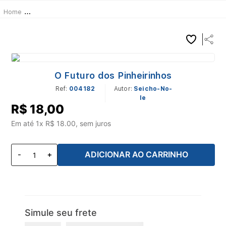
Contos infantis
Contos Infantis
O Futuro dos Pinheirinhos
O Futuro dos Pinheirinhos
Ref
:
004182
Seicho-No-
Ie
R$
18
,
00
Em até
1
x R$
18.00
, sem juros
ADICIONAR AO CARRINHO
Simule seu frete