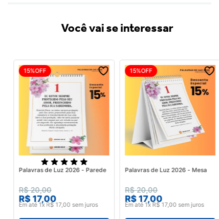
Você vai se interessar
15%
OFF
15%
OFF
Palavras de Luz 2026 - Parede
Palavras de Luz 2026 - Mesa
R$
20
,
00
R$
20
,
00
R$
17
,
00
R$
17
,
00
Em até
1
x
R$
17
,
00
sem juros
Em até
1
x
R$
17
,
00
sem juros