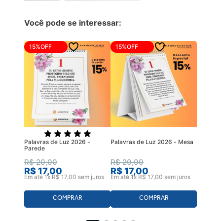
Você pode se interessar:
15%
OFF
15%
OFF
Palavras de Luz 2026 -
Palavras de Luz 2026 - Mesa
Parede
R$
20
,
00
R$
20
,
00
R$
17
,
00
R$
17
,
00
Em até
1
x
R$
17
,
00
sem juros
Em até
1
x
R$
17
,
00
sem juros