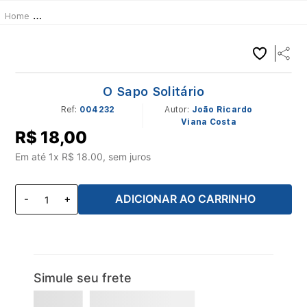
Livros
Contos infantis
Infanto-Juvenil
Contos Infantis
O 
O Sapo Solitário
Ref
:
004232
João Ricardo
Viana Costa
R$
18
,
00
Em até
1
x R$
18.00
, sem juros
ADICIONAR AO CARRINHO
Simule seu frete