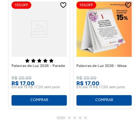
15%
OFF
15%
OFF
Palavras de Luz 2026 - Parede
Palavras de Luz 2026 - Mesa
R$
20
,
00
R$
20
,
00
R$
17
,
00
R$
17
,
00
Em até
1
x
R$
17
,
00
sem juros
Em até
1
x
R$
17
,
00
sem juros