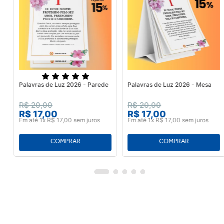
Palavras de Luz 2026 - Parede
Palavras de Luz 2026 - Mesa
R$
20
,
00
R$
20
,
00
R$
17
,
00
R$
17
,
00
Em até
1
x
R$
17
,
00
sem juros
Em até
1
x
R$
17
,
00
sem juros