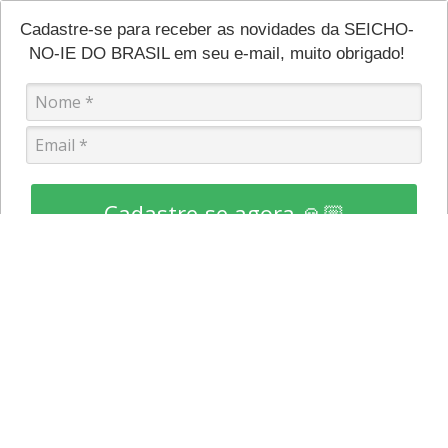
Cadastre-se para receber as novidades da SEICHO-
NO-IE DO BRASIL em seu e-mail, muito obrigado!
Cadastre-se agora 🙏🏼
Institucional
Políticas
Quem somos
Política de privacidade e
proteção
Onde encontrar
Política de cookies
Site
Aviso de privacidade