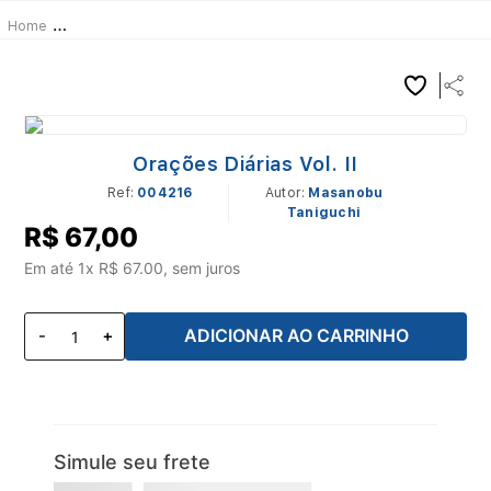
Sutras e Orações
Sutras e Orações
Orações Diárias Vol. II
Orações Diárias Vol. II
Ref
:
004216
Masanobu
Taniguchi
R$
67
,
00
Em até
1
x R$
67.00
, sem juros
ADICIONAR AO CARRINHO
Simule seu frete