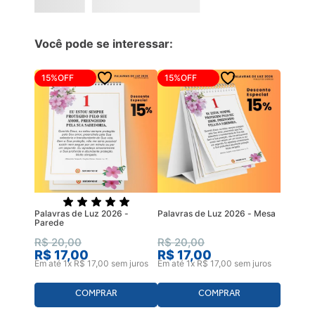
Você pode se interessar:
15%
OFF
15%
OFF
Palavras de Luz 2026 -
Palavras de Luz 2026 - Mesa
Parede
R$
20
,
00
R$
20
,
00
R$
17
,
00
R$
17
,
00
Em até
1
x
R$
17
,
00
sem juros
Em até
1
x
R$
17
,
00
sem juros