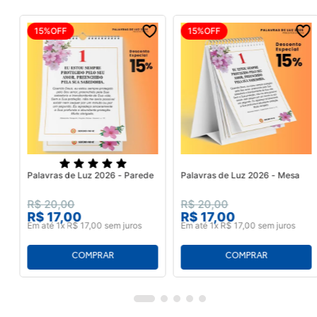
15%
OFF
15%
OFF
Palavras de Luz 2026 - Parede
Palavras de Luz 2026 - Mesa
R$
20
,
00
R$
20
,
00
R$
17
,
00
R$
17
,
00
Em até
1
x
R$
17
,
00
sem juros
Em até
1
x
R$
17
,
00
sem juros