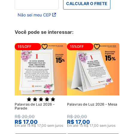
CALCULAR O FRETE
Não sei meu CEP
Você pode se interessar:
15%
OFF
15%
OFF
Palavras de Luz 2026 -
Palavras de Luz 2026 - Mesa
Parede
R$
20
,
00
R$
20
,
00
R$
17
,
00
R$
17
,
00
Em até
1
x
R$
17
,
00
sem juros
Em até
1
x
R$
17
,
00
sem juros