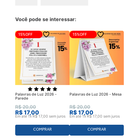
Você pode se interessar:
15%
OFF
15%
OFF
Palavras de Luz 2026 -
Palavras de Luz 2026 - Mesa
Parede
R$
20
,
00
R$
20
,
00
R$
17
,
00
R$
17
,
00
Em até
1
x
R$
17
,
00
sem juros
Em até
1
x
R$
17
,
00
sem juros