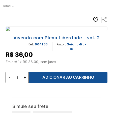
Livros
Educação
Vivendo com Plena Liberdade - vol. 2
Vivendo com Plena Liberdade - vol. 2
Ref
:
004166
Seicho-No-
Ie
R$
36
,
00
Em até
1
x R$
36.00
, sem juros
ADICIONAR AO CARRINHO
Simule seu frete