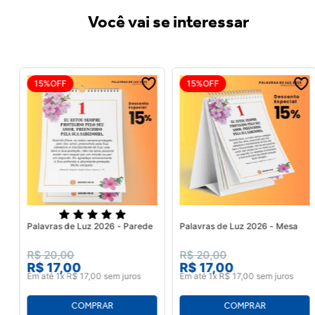
Você vai se interessar
15%
OFF
15%
OFF
Palavras de Luz 2026 - Parede
Palavras de Luz 2026 - Mesa
R$
20
,
00
R$
20
,
00
R$
17
,
00
R$
17
,
00
Em até
1
x
R$
17
,
00
sem juros
Em até
1
x
R$
17
,
00
sem juros