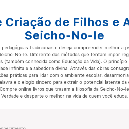
 Criação de Filhos e
Seicho-No-Ie
edagógicas tradicionais e deseja compreender melhor a psico
 Seicho-No-Ie. Diferente dos métodos que tentam impor re
(também conhecida como Educação da Vida). O princípio bás
ade infinita e a sabedoria divina. Através das obras consagr
es práticas para lidar com o ambiente escolar, desarmonia 
lavra e o elogio sincero para extrair o potencial latente 
. Compre online livros que trazem a filosofia da Seicho-No-Ie
Verdade e desperte o melhor na vida de quem você educa.
conhecimento.