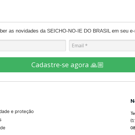
eber as novidades da SEICHO-NO-IE DO BRASIL em seu e-ma
Cadastre-se agora 🙏🏼
N
idade e proteção
Te
s
(1
ade
08