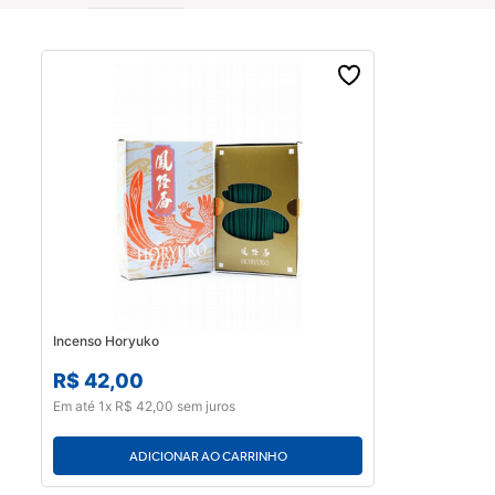
Seicho-No-Ie
Incenso Horyuko
R$
42
,
00
Em até
1
x
R$
42
,
00
sem juros
ADICIONAR AO CARRINHO